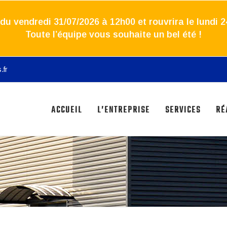
u vendredi 31/07/2026 à 12h00 et rouvrira le lundi 2
Toute l’équipe vous souhaite un bel été !
.fr
ACCUEIL
L’ENTREPRISE
SERVICES
RÉ