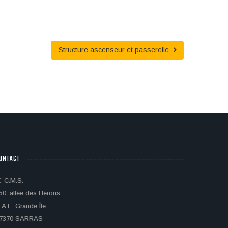
Structure ascenseur et passerelle
ONTACT
C.M.S.
50, allée des Hérons
.A.E. Grande Île
7370 SARRAS