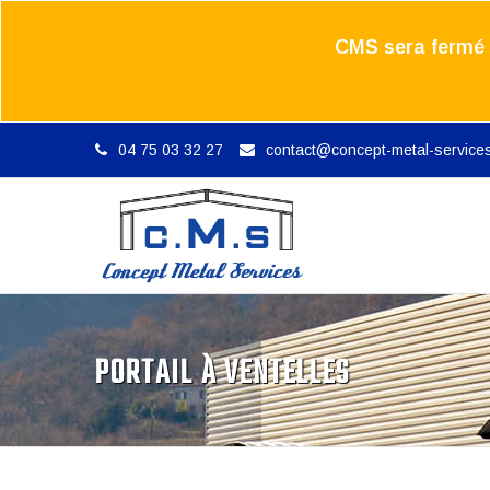
CMS sera fermé d
04 75 03 32 27
contact@concept-metal-services
PORTAIL À VENTELLES